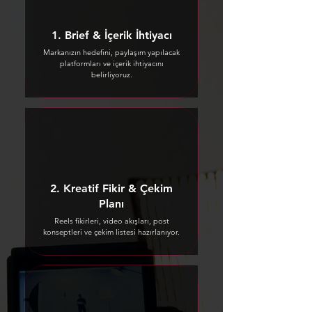
1. Brief & İçerik İhtiyacı
Markanızın hedefini, paylaşım yapılacak
platformları ve içerik ihtiyacını
belirliyoruz.
2. Kreatif Fikir & Çekim
Planı
Reels fikirleri, video akışları, post
konseptleri ve çekim listesi hazırlanıyor.