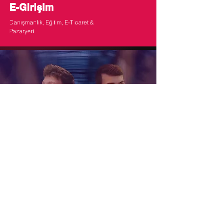
E-Girişim
Danışmanlık, Eğitim, E-Ticaret &
Pazaryeri
Ozz Academy
Eğitim, Siber Güvenlik & IT, Yazılım,
Teknoloji