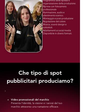
Programma delle riprese e
organizzazione della produzione.
Riprese con fotocamera
professionale
Illuminazione, audio e
allestimento scenico.
Montaggio e post-produzione
Regolazione del colore
Musica, sound design e
sottotitoli.
Adattamenti ai social media
Disponibile in diversi formati.
Che tipo di spot
pubblicitari produciamo?
Video promozionali del marchio
Presenta l'identità, la visione e i servizi del tuo
marchio attraverso una narrazione efficace.