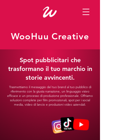
WooHuu Creative
Spot pubblicitari che
trasformano il tuo marchio in
storie avvincenti.
Trasmettiamo il messaggio del tuo brand al tuo pubblico di
riferimento con la giusta narrazione, un linguaggio visivo
efficace e un processo di produzione professionale. Offriamo
soluzioni complete per film promozionali, spot per i social
media, video di lancio e produzioni video aziendali.