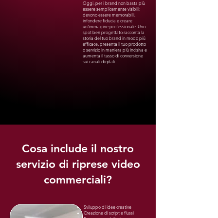
Oggi, per i brand non basta più
essere semplicemente visibili;
devono essere memorabili,
infondere fiducia e creare
un'immagine professionale. Uno
spot ben progettato racconta la
storia del tuo brand in modo più
efficace, presenta il tuo prodotto
o servizio in maniera più incisiva e
aumenta il tasso di conversione
sui canali digitali.
Cosa include il nostro
servizio di riprese video
commerciali?
Sviluppo di idee creative
Creazione di script e flussi