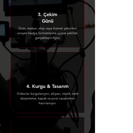
3. Çekim
Günü
Ürün, mekan, ekip veya hizmet çekimleri
sosyal medya formatlarına uygun şekilde
gerçekleştiriliyor.
4. Kurgu & Tasarım
Videolar kurgulanıyor; altyazı, müzik, renk
düzenleme, kapak ve post tasarımları
hazırlanıyor.