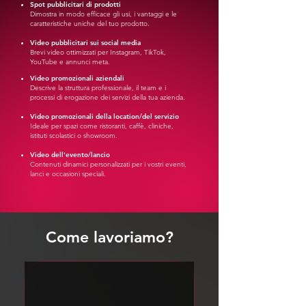
Spot pubblicitari di prodotti
Dimostra in modo efficace gli usi, i vantaggi e le
caratteristiche uniche del tuo prodotto.
Video pubblicitari sui social media
Brevi video ottimizzati per Instagram, TikTok,
YouTube e annunci meta.
Video promozionali aziendali
Descrive la struttura professionale, il team e i
processi di erogazione dei servizi della tua azienda.
Video promozionali della location/del servizio
Ideale per spazi come ristoranti, caffè, cliniche,
istituti scolastici o showroom.
Video dell'evento/lancio
Contenuti dinamici personalizzati per i vostri eventi,
lanci e occasioni speciali.
Come lavoriamo?