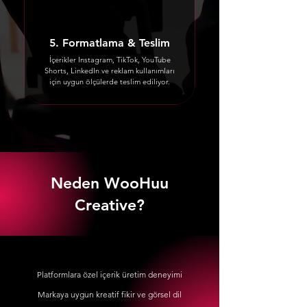
5. Formatlama & Teslim
İçerikler Instagram, TikTok, YouTube
Shorts, LinkedIn ve reklam kullanımları
için uygun ölçülerde teslim ediliyor.
Neden WooHuu
Creative?
Platformlara özel içerik üretim deneyimi
Markaya uygun kreatif fikir ve görsel dil