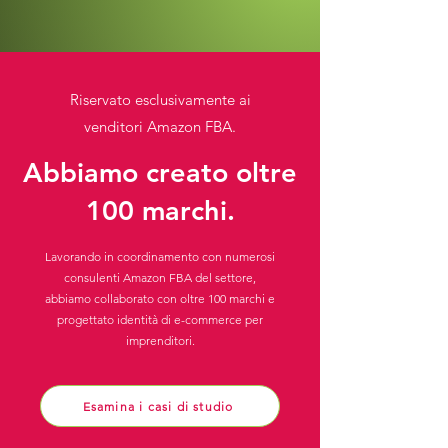
Riservato esclusivamente ai
venditori Amazon FBA.
Abbiamo creato oltre
100 marchi.
Lavorando in coordinamento con numerosi
consulenti Amazon FBA del settore,
abbiamo collaborato con oltre 100 marchi e
progettato identità di e-commerce per
imprenditori.
Esamina i casi di studio