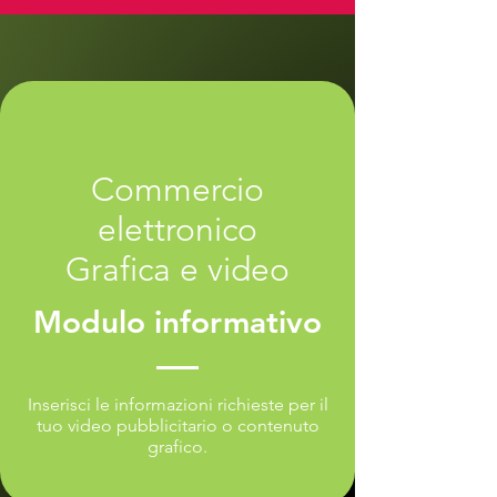
Commercio
elettronico
Grafica e video
Modulo informativo
Inserisci le informazioni richieste per il
tuo video pubblicitario o contenuto
grafico.