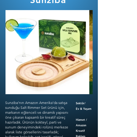
Sunziba
Sunziba’nın Amazon Amerika’da satışa
Sektör/
sunduğu Salt Rimmer Set ürünü için,
Ev & Yaşam
markanın eğlenceli ve dinamik yapısını
öne çıkaran kapsamlı bir kreatif süreç
Hizmet /
hazırladık. Ürünün kokteyl, parti ve
Amazon
sunum deneyimindeki rolünü merkeze
Kreatif
alarak liste görsellerini tasarladık;
Reklam
kullanım kolaylığı, set içeriği, görsel