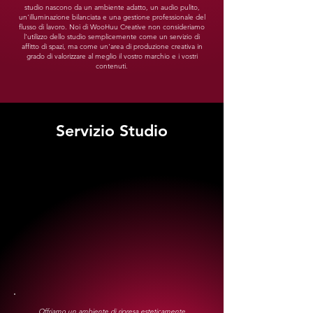
studio nascono da un ambiente adatto, un audio pulito,
un'illuminazione bilanciata e una gestione professionale del
flusso di lavoro. Noi di WooHuu Creative non consideriamo
l'utilizzo dello studio semplicemente come un servizio di
affitto di spazi, ma come un'area di produzione creativa in
grado di valorizzare al meglio il vostro marchio e i vostri
contenuti.
Servizio Studio
Offriamo un ambiente di ripresa esteticamente