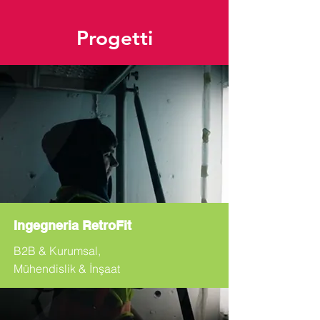
Progetti
Ingegneria RetroFit
B2B & Kurumsal,
Mühendislik & İnşaat