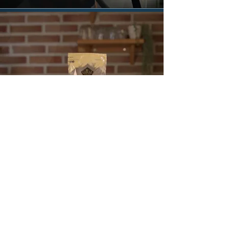
Çerez Pazarı
E-Ticaret & Pazaryeri,
Gıda & İçecek