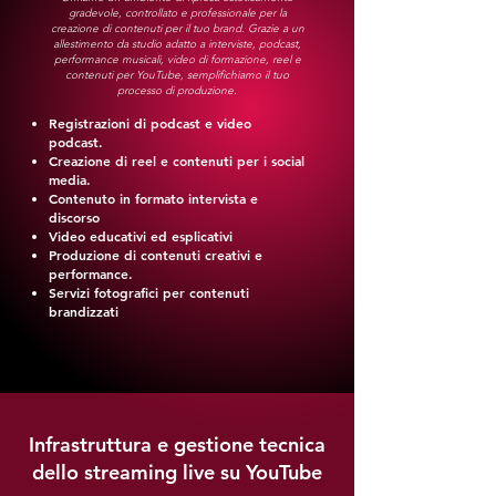
gradevole, controllato e professionale per la
creazione di contenuti per il tuo brand. Grazie a un
allestimento da studio adatto a interviste, podcast,
performance musicali, video di formazione, reel e
contenuti per YouTube, semplifichiamo il tuo
processo di produzione.
Registrazioni di podcast e video
podcast.
Creazione di reel e contenuti per i social
media.
Contenuto in formato intervista e
discorso
Video educativi ed esplicativi
Produzione di contenuti creativi e
performance.
Servizi fotografici per contenuti
brandizzati
Infrastruttura e gestione tecnica
dello streaming live su YouTube