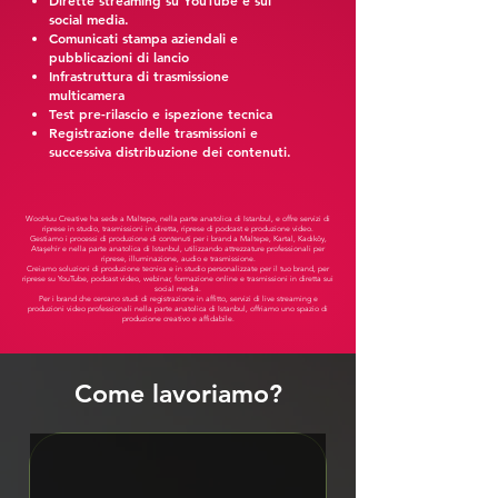
Dirette streaming su YouTube e sui
social media.
Comunicati stampa aziendali e
pubblicazioni di lancio
Infrastruttura di trasmissione
multicamera
Test pre-rilascio e ispezione tecnica
Registrazione delle trasmissioni e
successiva distribuzione dei contenuti.
WooHuu Creative ha sede a Maltepe, nella parte anatolica di Istanbul, e offre servizi di
riprese in studio, trasmissioni in diretta, riprese di podcast e produzione video.
Gestiamo i processi di produzione di contenuti per i brand a Maltepe, Kartal, Kadıköy,
Ataşehir e nella parte anatolica di Istanbul, utilizzando attrezzature professionali per
riprese, illuminazione, audio e trasmissione.
Creiamo soluzioni di produzione tecnica e in studio personalizzate per il tuo brand, per
riprese su YouTube, podcast video, webinar, formazione online e trasmissioni in diretta sui
social media.
Per i brand che cercano studi di registrazione in affitto, servizi di live streaming e
produzioni video professionali nella parte anatolica di Istanbul, offriamo uno spazio di
produzione creativo e affidabile.
Come lavoriamo?