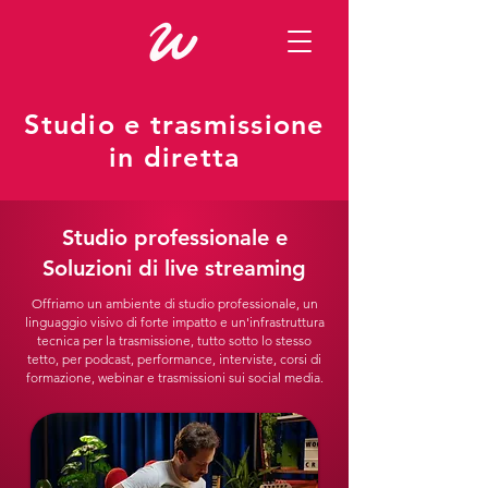
Studio e trasmissione
in diretta
Studio professionale e
Soluzioni di live streaming
Offriamo un ambiente di studio professionale, un
linguaggio visivo di forte impatto e un'infrastruttura
tecnica per la trasmissione, tutto sotto lo stesso
tetto, per podcast, performance, interviste, corsi di
formazione, webinar e trasmissioni sui social media.