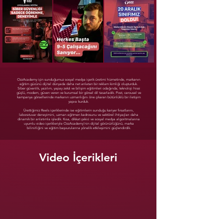
OzzAcademy için sunduğumuz sosyal medya içerik üretimi hizmetinde, markanın
eğitim gücünü dijital dünyada daha net anlatan bir reklam kimliği oluşturduk.
Siber güvenlik, yazılım, yapay zekâ ve bilişim eğitimleri odağında; teknoloji hissi
güçlü, modern, güven veren ve kurumsal bir görsel dil tasarladık. Post, carousel ve
kampanya görsellerinde markanın uzmanlığını öne çıkaran bütünlüklü bir iletişim
yapısı kurduk.
Ürettiğimiz Reels içeriklerinde ise eğitimlerin sunduğu kariyer fırsatlarını,
laboratuvar deneyimini, uzman eğitmen kadrosunu ve sektörel ihtiyaçları daha
dinamik bir anlatımla işledik. Kısa, dikkat çekici ve sosyal medya algoritmalarına
uyumlu video içerikleriyle OzzAcademy’nin dijital görünürlüğünü, marka
bilinirliğini ve eğitim başvurularına yönelik etkileşimini güçlendirdik.
Video İçerikleri