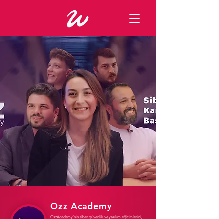
Ozz Academy
OzzAcademy’nin siber güvenlik ve yazılım eğitimlerini,