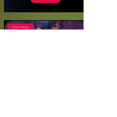
Sosyal Medya
Ozz Academy
Eğitim, Siber Güvenlik & IT, Yazılım, Teknoloji
Wir haben die Cybersicherheits- und
Software-Schulungen von OzzAcademy
verständlicher und ansprechender
gestaltet, indem wir branchenspezifische
Social-Media-Inhalte integriert haben.