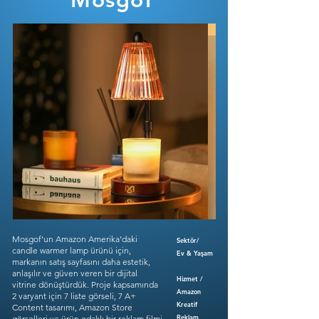
Mosgof
Mosgof’un Amazon Amerika’daki
Sektör/
candle warmer lamp ürünü için,
Ev & Yaşam
markanın satış sayfasını daha estetik,
anlaşılır ve güven veren bir dijital
Hizmet /
vitrine dönüştürdük. Proje kapsamında
Amazon
2 varyant için 7 liste görseli, 7 A+
Kreatif
Content tasarımı, Amazon Store
Reklam
görselleri ve ürün odaklı bir reklam filmi