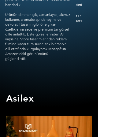
hazırladık.
Filmi
Ürünün dimmer ışık, zamanlayıcı, alevsiz
Yıl /
kullanım, aromaterapi deneyimi ve
2025
dekoratif tasarım gibi öne çıkan
özelliklerini sade ve premium bir görsel
dille anlattık. Liste görsellerinden A+
yapısına, Store tasarımlarından reklam
filmine kadar tüm süreci tek bir marka
dili etrafında kurgulayarak Mosgof’un
Amazon’daki görünümünü
güçlendirdik.
Asilex