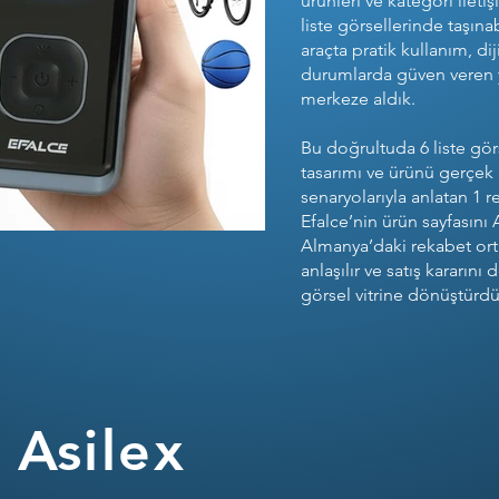
ürünleri ve kategori ileti
liste görsellerinde taşınabi
araçta pratik kullanım, dij
durumlarda güven veren y
merkeze aldık.
Bu doğrultuda 6 liste gör
tasarımı ve ürünü gerçek
senaryolarıyla anlatan 1 re
Efalce’nin ürün sayfasın
Almanya’daki rekabet or
anlaşılır ve satış kararını
görsel vitrine dönüştürdü
Asilex