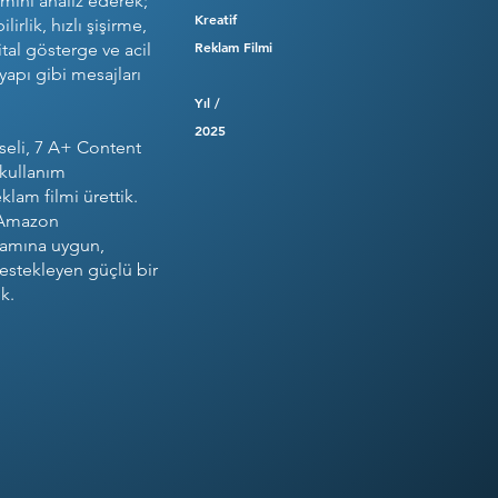
şimini analiz ederek;
Kreatif
lirlik, hızlı şişirme,
Reklam Filmi
ital gösterge ve acil
apı gibi mesajları
Yıl /
2025
seli, 7 A+ Content
 kullanım
klam filmi ürettik.
ı Amazon
tamına uygun,
 destekleyen güçlü bir
k.