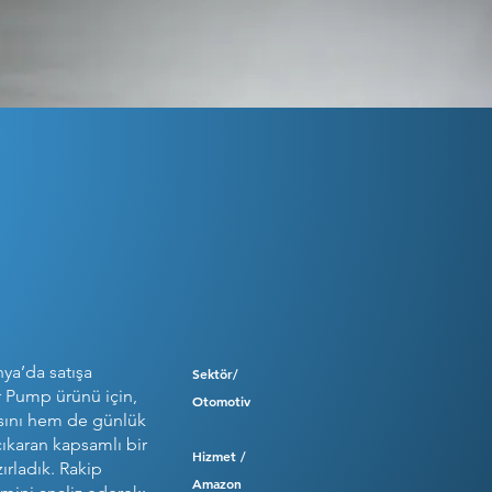
ya’da satışa
Sektör/
 Pump ürünü için,
Otomotiv
sını hem de günlük
çıkaran kapsamlı bir
Hizmet /
ırladık. Rakip
Amazon