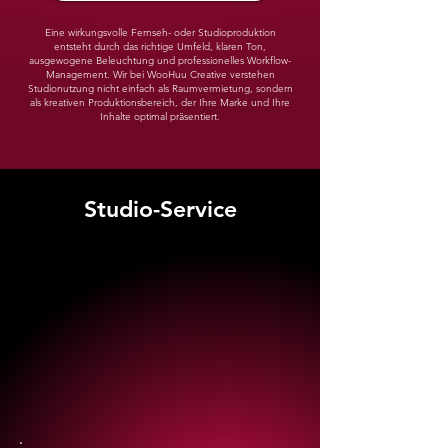
Eine wirkungsvolle Fernseh- oder Studioproduktion
entsteht durch das richtige Umfeld, klaren Ton,
ausgewogene Beleuchtung und professionelles Workflow-
Management. Wir bei WooHuu Creative verstehen
Studionutzung nicht einfach als Raumvermietung, sondern
als kreativen Produktionsbereich, der Ihre Marke und Ihre
Inhalte optimal präsentiert.
Studio-Service