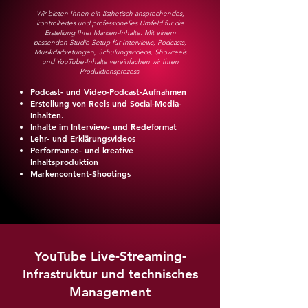
Wir bieten Ihnen ein ästhetisch ansprechendes,
kontrolliertes und professionelles Umfeld für die
Erstellung Ihrer Marken-Inhalte. Mit einem
passenden Studio-Setup für Interviews, Podcasts,
Musikdarbietungen, Schulungsvideos, Showreels
und YouTube-Inhalte vereinfachen wir Ihren
Produktionsprozess.
Podcast- und Video-Podcast-Aufnahmen
Erstellung von Reels und Social-Media-
Inhalten.
Inhalte im Interview- und Redeformat
Lehr- und Erklärungsvideos
Performance- und kreative
Inhaltsproduktion
Markencontent-Shootings
YouTube Live-Streaming-
Infrastruktur und technisches
Management