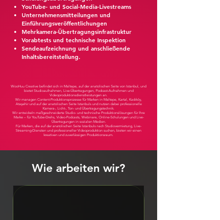
YouTube- und Social-Media-Livestreams
Unternehmensmitteilungen und
Einführungsveröffentlichungen
Mehrkamera-Übertragungsinfrastruktur
Vorabtests und technische Inspektion
Sendeaufzeichnung und anschließende
Inhaltsbereitstellung.
WooHuu Creative befindet sich in Maltepe, auf der anatolischen Seite von Istanbul, und
bietet Studioaufnahmen, Live-Übertragungen, Podcast-Aufnahmen und
Videoproduktionsdienstleistungen an.
Wir managen Content-Produktionsprozesse für Marken in Maltepe, Kartal, Kadıköy,
Ataşehir und auf der anatolischen Seite Istanbuls und nutzen dabei professionelle
Kamera-, Licht-, Ton- und Übertragungstechnik.
Wir entwickeln maßgeschneiderte Studio- und technische Produktionslösungen für Ihre
Marke – für YouTube-Drehs, Video-Podcasts, Webinare, Online-Schulungen und Live-
Übertragungen in sozialen Medien.
Für Marken, die auf der anatolischen Seite Istanbuls nach Studiovermietung, Live-
Streaming-Diensten und professioneller Videoproduktion suchen, bieten wir einen
kreativen und zuverlässigen Produktionsraum.
Wie arbeiten wir?