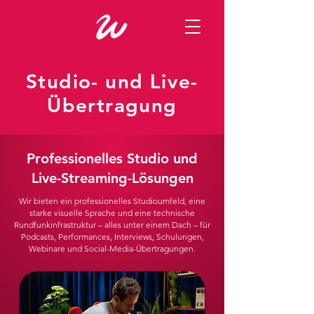
Studio- und Live-
Übertragung
Professionelles Studio und
Live-Streaming-Lösungen
Wir bieten ein professionelles Studioumfeld, eine
starke visuelle Sprache und eine technische
Rundfunkinfrastruktur – alles unter einem Dach – für
Podcasts, Performances, Interviews, Schulungen,
Webinare und Social-Media-Übertragungen.