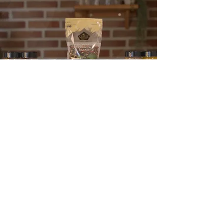
Çerez Pazarı
E-Ticaret & Pazaryeri,
Gıda & İçecek