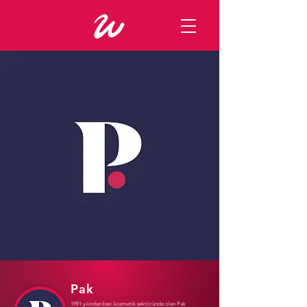
Pak
1991 yılından beri kozmetik sektöründe olan Pak