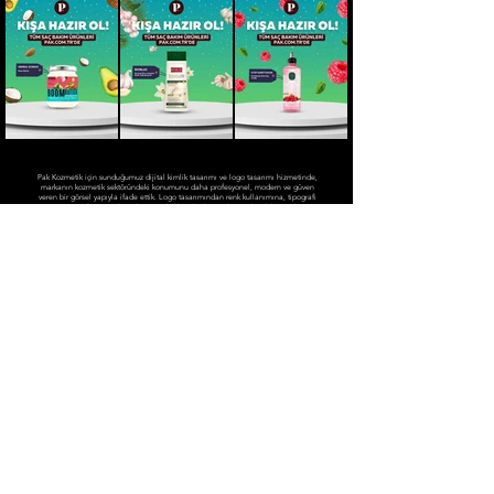
Pak Kozmetik için sunduğumuz dijital kimlik tasarımı ve logo tasarımı hizmetinde,
markanın kozmetik sektöründeki konumunu daha profesyonel, modern ve güven
veren bir görsel yapıyla ifade ettik. Logo tasarımından renk kullanımına, tipografi
seçiminden sosyal medya görsel diline kadar markanın dijitalde tutarlı
görünmesini sağlayacak bir kimlik sistemi oluşturduk. Kozmetik, kişisel bakım ve
güzellik kategorilerine uygun sade, estetik ve akılda kalıcı bir marka dili
kurguladık.
Instagram platformu için hazırladığımız post tasarımlarında, Pak Kozmetik’in ürün
ve marka iletişimini güçlü bir görsel bütünlükle öne çıkardık. Video içerik üretimi
yapılmadan, yalnızca statik sosyal medya postları üzerinden ilerlenen süreçte;
markanın dijital görünürlüğünü destekleyen, estetik algısını güçlendiren ve hedef
kitlesiyle uyumlu bir Instagram içerik yapısı oluşturduk.
Telephone